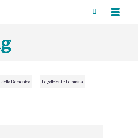
ag
h della Domenica
LegalMente Femmina