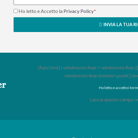
Ho letto e Accetto la
Privacy Policy
INVIA LA TUA R
(function() { window.mc4wp = window.mc4wp || { li
window.mc4wp.listeners.push( { event : 
er
Ho letto e accetto i term
Lascia questo campo v