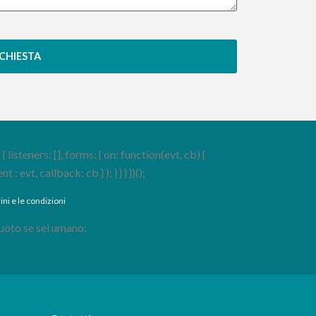
ICHIESTA
steners: [], forms: { on: function(evt, cb) {
evt, callback: cb } ); } } } })();
ini e le condizioni
uoto se sei umano: