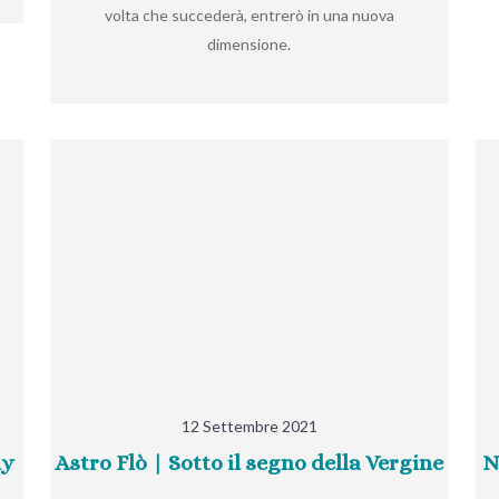
volta che succederà, entrerò in una nuova
dimensione.
12 Settembre 2021
ly
Astro Flò | Sotto il segno della Vergine
N