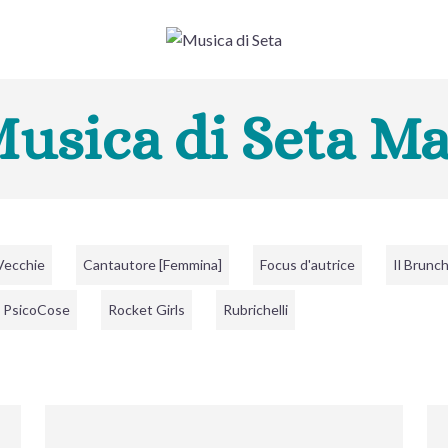
usica di Seta M
 Vecchie
Cantautore [Femmina]
Focus d'autrice
Il Brunc
PsicoCose
Rocket Girls
Rubrichelli