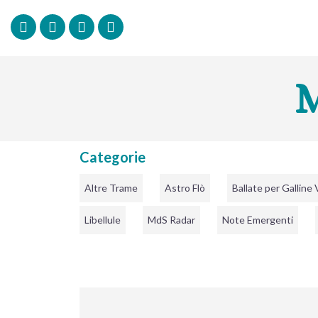
M
Categorie
Altre Trame
Astro Flò
Ballate per Galline
Libellule
MdS Radar
Note Emergenti