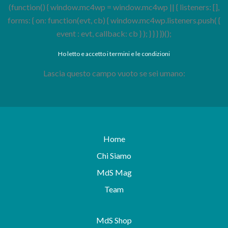
(function() { window.mc4wp = window.mc4wp || { listeners: [],
forms: { on: function(evt, cb) { window.mc4wp.listeners.push( {
event : evt, callback: cb } ); } } } })();
Ho letto e accetto i termini e le condizioni
Lascia questo campo vuoto se sei umano:
Home
Chi Siamo
MdS Mag
Team
MdS Shop