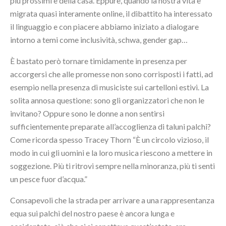
più prossimi e della casa. Eppure, quando la nostra vita è
migrata quasi interamente online, il dibattito ha interessato
il linguaggio e con piacere abbiamo iniziato a dialogare
intorno a temi come inclusività, schwa, gender gap…
È bastato però tornare timidamente in presenza per
accorgersi che alle promesse non sono corrisposti i fatti, ad
esempio nella presenza di musiciste sui cartelloni estivi. La
solita annosa questione: sono gli organizzatori che non le
invitano? Oppure sono le donne a non sentirsi
sufficientemente preparate all’accoglienza di taluni palchi?
Come ricorda spesso Tracey Thorn “È un circolo vizioso, il
modo in cui gli uomini e la loro musica riescono a mettere in
soggezione. Più ti ritrovi sempre nella minoranza, più ti senti
un pesce fuor d’acqua.”
Consapevoli che la strada per arrivare a una rappresentanza
equa sui palchi del nostro paese è ancora lunga e