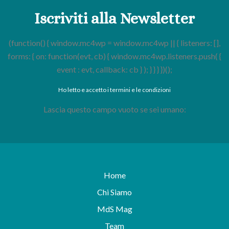
Iscriviti alla Newsletter
(function() { window.mc4wp = window.mc4wp || { listeners: [],
forms: { on: function(evt, cb) { window.mc4wp.listeners.push( {
event : evt, callback: cb } ); } } } })();
Ho letto e accetto i termini e le condizioni
Lascia questo campo vuoto se sei umano:
Home
Chi Siamo
MdS Mag
Team