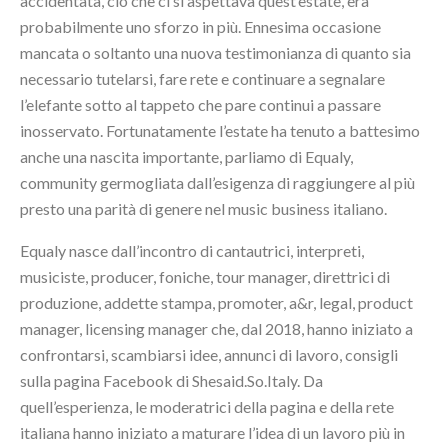
accidentata, ciò che ci si aspettava quest’estate, era
probabilmente uno sforzo in più. Ennesima occasione
mancata o soltanto una nuova testimonianza di quanto sia
necessario tutelarsi, fare rete e continuare a segnalare
l’elefante sotto al tappeto che pare continui a passare
inosservato. Fortunatamente l’estate ha tenuto a battesimo
anche una nascita importante, parliamo di Equaly,
community germogliata dall’esigenza di raggiungere al più
presto una parità di genere nel music business italiano.
Equaly nasce dall’incontro di cantautrici, interpreti,
musiciste, producer, foniche, tour manager, direttrici di
produzione, addette stampa, promoter, a&r, legal, product
manager, licensing manager che, dal 2018, hanno iniziato a
confrontarsi, scambiarsi idee, annunci di lavoro, consigli
sulla pagina Facebook di Shesaid.So.Italy. Da
quell’esperienza, le moderatrici della pagina e della rete
italiana hanno iniziato a maturare l’idea di un lavoro più in