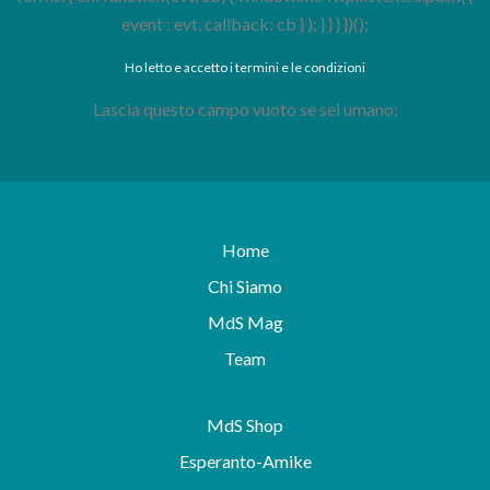
event : evt, callback: cb } ); } } } })();
Ho letto e accetto i termini e le condizioni
Lascia questo campo vuoto se sei umano:
Home
Chi Siamo
MdS Mag
Team
MdS Shop
Esperanto-Amike