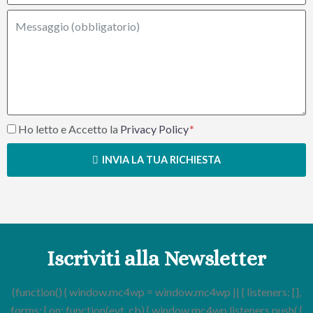
Ho letto e Accetto la
Privacy Policy
INVIA LA TUA RICHIESTA
Iscriviti alla Newsletter
(function() { window.mc4wp = window.mc4wp || { listeners: [],
forms: { on: function(evt, cb) { window.mc4wp.listeners.push( {