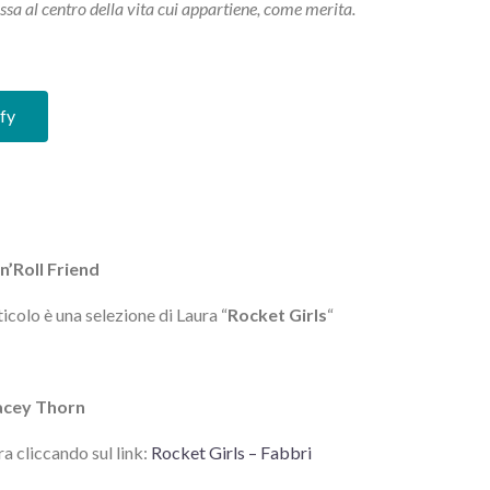
essa al centro della vita cui appartiene, come merita.
ify
n’Roll Friend
icolo è una selezione di Laura “
Rocket Girls
“
acey Thorn
ra cliccando sul link:
Rocket Girls – Fabbri