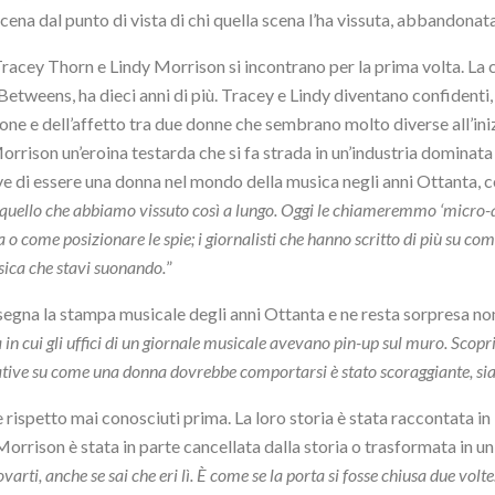
cena dal punto di vista di chi quella scena l’ha vissuta, abbandonata
acey Thorn e Lindy Morrison si incontrano per la prima volta. La c
etweens, ha dieci anni di più. Tracey e Lindy diventano confidenti,
sione e dell’affetto tra due donne che sembrano molto diverse all’iniz
i Morrison un’eroina testarda che si fa strada in un’industria domina
 di essere una donna nel mondo della musica negli anni Ottanta, con
ello che abbiamo vissuto così a lungo. Oggi le chiameremmo ‘micro-aggre
 come posizionare le spie; i giornalisti che hanno scritto di più su come 
sica che stavi suonando.
”
assegna la stampa musicale degli anni Ottanta e ne resta sorpresa non
n cui gli uffici di un giornale musicale avevano pin-up sul muro. Scopri
ttative su come una donna dovrebbe comportarsi è stato scoraggiante, si
spetto mai conosciuti prima. La loro storia è stata raccontata in l
Morrison è stata in parte cancellata dalla storia o trasformata in u
arti, anche se sai che eri lì. È come se la porta si fosse chiusa due volte: