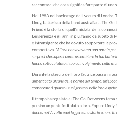
raccontarci che cosa significa fare parte di una s
Nel 1983, nel backstage del Lyceum di Londra, Tr
Lindy, batterista della band australiana The Go-B
Friend è la storia di quell’amicizia, della connes
L’esperienza e gli anni in più, fanno da subito d
e intransigente che ha dovuto sopportare le prove
comportava. “
Allora non avevamo una parola per qu
sorpresi che sapessi come assemblare la tua batteria o
hanno sottovalutato il tuo coinvolgimento nella mu
Durante la stesura del libro l’autrice passa in r
dimenticato alcune delle norme del tempo; un’epoca i
conservatori quanto i tuoi genitori nelle loro aspe
Il tempo ha regalato ai The Go-Betweens fama e ri
persino un ponte intitolato a loro. Eppure Lindy 
donne, no? A volte puoi leggere una storia e non ritrov