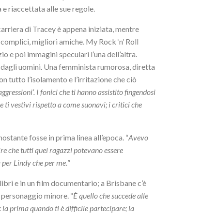
 e riaccettata alle sue regole.
arriera di Tracey è appena iniziata, mentre
 complici, migliori amiche. My Rock ‘n’ Roll
io e poi immagini speculari l’una dell’altra.
ta dagli uomini. Una femminista rumorosa, diretta
 tutto l’isolamento e l’irritazione che ciò
ssioni’. I fonici che ti hanno assistito fingendosi
ti vestivi rispetto a come suonavi; i critici che
ostante fosse in prima linea all’epoca. “
Avevo
re che tutti quei ragazzi potevano essere
a per Lindy che per me.
”
ibri e in un film documentario; a Brisbane c’è
n personaggio minore. “
È quello che succede alle
 la prima quando ti è difficile partecipare; la