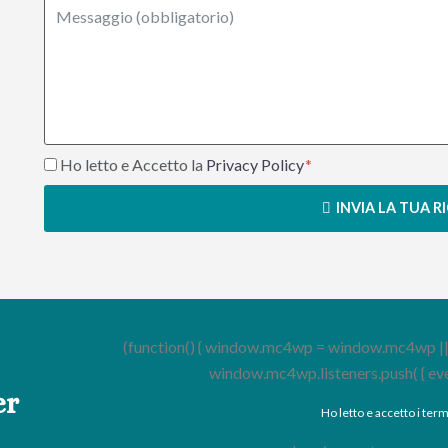
Ho letto e Accetto la
Privacy Policy
INVIA LA TUA R
(function() { window.mc4wp = window.mc4wp || { li
window.mc4wp.listeners.push( { event : 
er
Ho letto e accetto i term