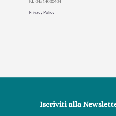
P.I.
04514030404
Privacy Policy
Iscriviti alla Newslett