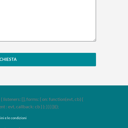
ICHIESTA
steners: [], forms: { on: function(evt, cb) {
evt, callback: cb } ); } } } })();
ini e le condizioni