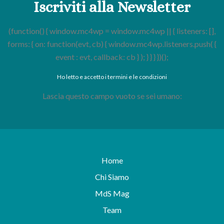
Iscriviti alla Newsletter
(function() { window.mc4wp = window.mc4wp || { listeners: [],
forms: { on: function(evt, cb) { window.mc4wp.listeners.push( {
event : evt, callback: cb } ); } } } })();
Ho letto e accetto i termini e le condizioni
Lascia questo campo vuoto se sei umano:
Home
Chi Siamo
MdS Mag
Team