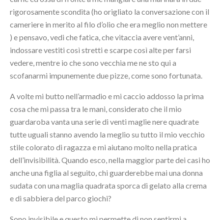
rigorosamente scondita (ho origliato la conversazione con il
cameriere in merito al filo d’olio che era meglio non mettere
) e pensavo, vedi che fatica, che vitaccia avere vent’anni,
indossare vestiti così stretti e scarpe così alte per farsi
vedere, mentre io che sono vecchia me ne sto qui a
scofanarmi impunemente due pizze, come sono fortunata.
A volte mi butto nell’armadio e mi caccio addosso la prima
cosa che mi passa tra le mani, considerato che il mio
guardaroba vanta una serie di venti maglie nere quadrate
tutte uguali stanno avendo la meglio su tutto il mio vecchio
stile colorato di ragazza e mi aiutano molto nella pratica
dell’invisibilità. Quando esco, nella maggior parte dei casi ho
anche una figlia al seguito, chi guarderebbe mai una donna
sudata con una maglia quadrata sporca di gelato alla crema
e di sabbiera del parco giochi?
Sono invisibile e questo mi permette di non sentirmi a