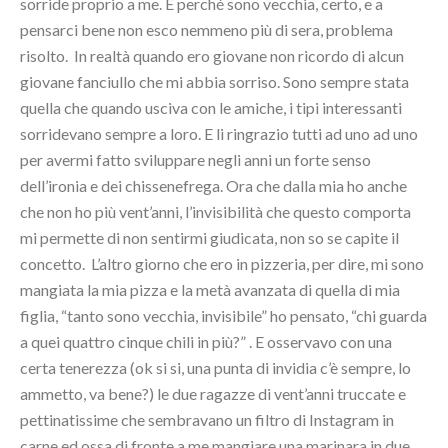
sorride proprio a me. E perché sono vecchia, certo, e a
pensarci bene non esco nemmeno più di sera, problema
risolto. In realtà quando ero giovane non ricordo di alcun
giovane fanciullo che mi abbia sorriso. Sono sempre stata
quella che quando usciva con le amiche, i tipi interessanti
sorridevano sempre a loro. E li ringrazio tutti ad uno ad uno
per avermi fatto sviluppare negli anni un forte senso
dell’ironia e dei chissenefrega. Ora che dalla mia ho anche
che non ho più vent’anni, l’invisibilità che questo comporta
mi permette di non sentirmi giudicata, non so se capite il
concetto. L’altro giorno che ero in pizzeria, per dire, mi sono
mangiata la mia pizza e la metà avanzata di quella di mia
figlia, “tanto sono vecchia, invisibile” ho pensato, “chi guarda
a quei quattro cinque chili in più?” . E osservavo con una
certa tenerezza (ok si si, una punta di invidia c’è sempre, lo
ammetto, va bene?) le due ragazze di vent’anni truccate e
pettinatissime che sembravano un filtro di Instagram in
carne ed ossa di fronte a me mangiare una marinara in due