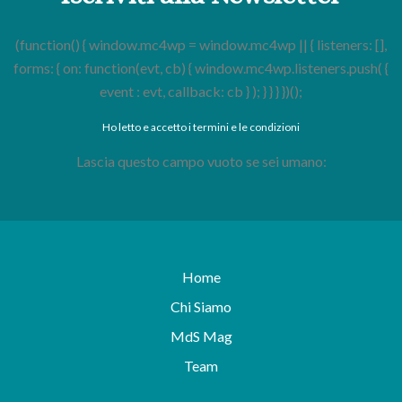
(function() { window.mc4wp = window.mc4wp || { listeners: [],
forms: { on: function(evt, cb) { window.mc4wp.listeners.push( {
event : evt, callback: cb } ); } } } })();
Ho letto e accetto i termini e le condizioni
Lascia questo campo vuoto se sei umano:
Home
Chi Siamo
MdS Mag
Team