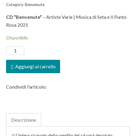
Category:
Benvenute
CD “Benvenute”
– Artiste Varie | Musica di Seta e Il Punto
Rosa 2021
Disponibile
Aggiungi al carrello
Condividi l'articolo:
Descrizione
// L’intero ricavato della vendita del cd sarà devoluto