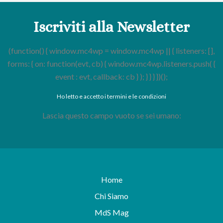
Iscriviti alla Newsletter
(function() { window.mc4wp = window.mc4wp || { listeners: [],
forms: { on: function(evt, cb) { window.mc4wp.listeners.push( {
event : evt, callback: cb } ); } } } })();
Ho letto e accetto i termini e le condizioni
Lascia questo campo vuoto se sei umano:
Home
Chi Siamo
MdS Mag