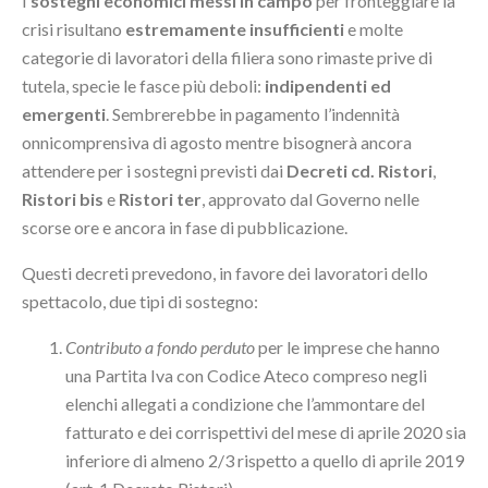
I
sostegni economici messi in campo
per fronteggiare la
crisi risultano
estremamente insufficienti
e molte
categorie di lavoratori della filiera sono rimaste prive di
tutela, specie le fasce più deboli:
indipendenti ed
emergenti
. Sembrerebbe in pagamento l’indennità
onnicomprensiva di agosto mentre bisognerà ancora
attendere per i sostegni previsti dai
Decreti cd. Ristori
,
Ristori bis
e
Ristori ter
, approvato dal Governo nelle
scorse ore e ancora in fase di pubblicazione.
Questi decreti prevedono, in favore dei lavoratori dello
spettacolo, due tipi di sostegno:
Contributo a fondo perduto
per le imprese che hanno
una Partita Iva con Codice Ateco compreso negli
elenchi allegati a condizione che l’ammontare del
fatturato e dei corrispettivi del mese di aprile 2020 sia
inferiore di almeno 2/3 rispetto a quello di aprile 2019