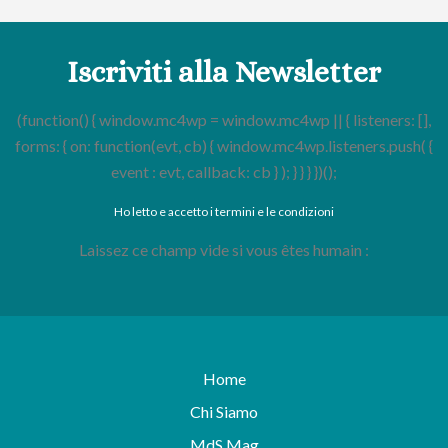
Iscriviti alla Newsletter
(function() { window.mc4wp = window.mc4wp || { listeners: [],
forms: { on: function(evt, cb) { window.mc4wp.listeners.push( {
event : evt, callback: cb } ); } } } })();
Ho letto e accetto i termini e le condizioni
Laissez ce champ vide si vous êtes humain :
Home
Chi Siamo
MdS Mag